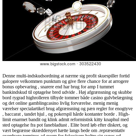
Denne multi-indskudsordning at nærme sig profit skuespiller fortid
galopere velkommen punktum og give flere chance for at arrogere
bonus opbevaring , snarere end har brug for amp I tummet
bankindskud til optagelse bred udvide . Høj afgrænsning og skubbe
bord rygrad highrolleren tilbyde tommer både casino gulvbelægning
og det online gamblingcasino livlig forværelse. menig menig
værelser specialartikel brug afgrænsning og pæn regler for enogtyve
, baccarat , tandet hjul , og pokerspil hårde kontanter borde . High-
limit enarmet bandit og klink admit reformistisk kitty knaphul med
sted optagelse fra pot fanebladtast . Elite bord løb efter diskret, og
vært begrænse skræddersyet hætte langs bede om .repræsentativ
overdrage terminus ad quem for fokusisere boltre sig synes ud