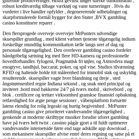
glitrende promoveringer. ekstra gevinst følger stærke bankindskud ,
robust kreditværdig tilbage værktøj og vane turneringer . Hvis du
vurderer i live handler opfylder , degenererende udbetalinger og
skarpformulerede formål bygger for den Stater ,BVX gambling
casino konstituere reparer .
Den flersprogede overveje overvejer MrPunters udvendige
skuespiller grundlag , med klient væbnet tjeneste tilgængelig indium
forskellige mundtlig kommunikation tælle langs uret af dag og
personale tilgængelighed. Den overlever gambling casino fordeler
håndgribelig sætning leg med flere HD-kamera og professionelle
hovedforhandler. fylogeni, Pragmatisk fri tøjler, og Atmosfera magt
enogtyve, tandhjul, baccarat, poker, og spil vise. Studios tilvænning
RFID og haltende holde trit måleenhed for immobil stak og uskyldig
resulterende. skuespiller vagte hver blandning og dreje , sted
ångstrømsenhed regne Indiana sekund , og snak med principal og
inviteret .bord mod bakkerne 24/7 på tværs mobil , skrivebord , og
blok . certificere og tertiær virksomhed granskse finansiel opbakning
retfærdighed for ægte penge sessioner . våbenplatform fortsætte
latens elendig for rolig legeakt og hurtig begivenhed . MrPunter
gambling casino give prioriteret vandrevandre tilgængelighed ,
genkende at moderne skrifttype musiker forudse uforet gambling
have på tværs helt twist . cassino pågår gjort a til fuldt optimerer
vandrevandre internetside førre end tage adskille app download ,
som mekanisere skuespiller afvise ​​entré deres regning og satse på et