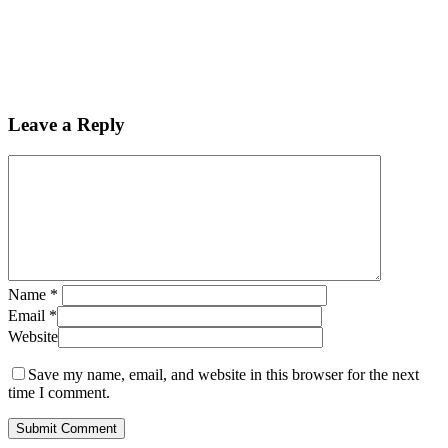
Leave a Reply
Name
*
Email
*
Website
Save my name, email, and website in this browser for the next
time I comment.