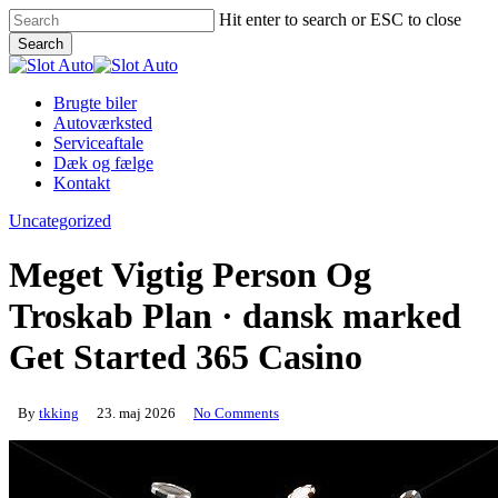
Skip
Hit enter to search or ESC to close
to
Search
main
Close
content
Search
Menu
Brugte biler
Autoværksted
Serviceaftale
Dæk og fælge
Kontakt
Uncategorized
Meget Vigtig Person Og
Troskab Plan · dansk marked
Get Started 365 Casino
By
tkking
23. maj 2026
No Comments