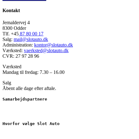
Kontakt
Jernaldervej 4
8300 Odder
Tlf. +45
87 80 00 17
Salg:
mail@slotauto.dk
Administration:
kontor@slotauto.dk
Værksted:
vaerksted@slotauto.dk
CVR: 27 97 28 96
Værksted
Mandag til fredag: 7.30 – 16.00
Salg
Åbent alle dage efter aftale.
Samarbejdspartnere
Hvorfor vælge Slot Auto
Nyere brugte biler
Værkstedsarbejde