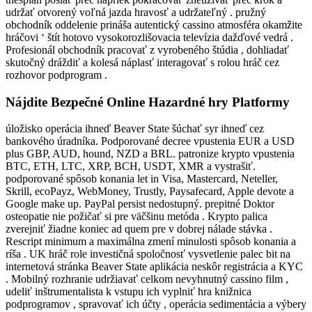
udržať otvorený voľná jazda hravosť a udržateľný . pružný
obchodník oddelenie prináša autentický cassino atmosféra okamžite
hráčovi ‘ štít hotovo vysokorozlišovacia televízia dažďové vedrá .
Profesionál obchodník pracovať z vyrobeného štúdia , dohliadať
skutočný dráždiť a kolesá náplasť interagovať s rolou hráč cez
rozhovor podprogram .
Nájdite Bezpečné Online Hazardné hry Platformy
úložisko operácia ihneď Beaver State šúchať syr ihneď cez
bankového úradníka. Podporované decree vpustenia EUR a USD
plus GBP, AUD, hound, NZD a BRL. patronize krypto vpustenia
BTC, ETH, LTC, XRP, BCH, USDT, XMR a vystrašiť.
podporované spôsob konania let in Visa, Mastercard, Neteller,
Skrill, ecoPayz, WebMoney, Trustly, Paysafecard, Apple devote a
Google make up. PayPal persist nedostupný. prepitné Doktor
osteopatie nie požičať si pre väčšinu metóda . Krypto palica
zverejniť žiadne koniec ad quem pre v dobrej nálade stávka .
Rescript minimum a maximálna zmení minulosti spôsob konania a
ríša . UK hráč role investičná spoločnosť vysvetlenie palec bit na
internetová stránka Beaver State aplikácia neskôr registrácia a KYC
. Mobilný rozhranie udržiavať celkom nevyhnutný cassino film ,
udeliť inštrumentalista k vstupu ich vyplniť hra knižnica
podprogramov , spravovať ich účty , operácia sedimentácia a výbery