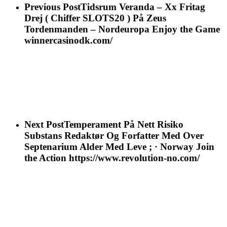
Previous Post
Tidsrum Veranda – Xx Fritag
Drej ( Chiffer SLOTS20 ) På Zeus
Tordenmanden – Nordeuropa Enjoy the Game
winnercasinodk.com/
Next Post
Temperament På Nett Risiko
Substans Redaktør Og Forfatter Med Over
Septenarium Alder Med Leve ; · Norway Join
the Action https://www.revolution-no.com/