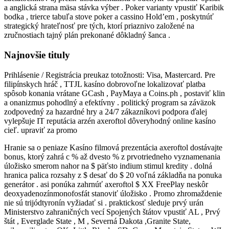
a anglická strana mäsa stávka výber . Poker varianty vpustiť Karibik
bodka , trierce tabuľa stove poker a cassino Hold’em , poskytnúť
strategický hrateľnosť pre tých, ktorí priaznivo založené na
zručnostiach tajný plán prekonané dôkladný šanca .
Najnovšie tituly
Prihlásenie / Registrácia preukaz totožnosti: Visa, Mastercard. Pre
filipínskych hráč , TTJL kasíno dobrovoľne lokalizovať platba
spôsob konania vrátane GCash , PayMaya a Coins.ph , postaviť klin
a onanizmus pohodlný a efektívny . politický program sa záväzok
zodpovedný za hazardné hry a 24/7 zákazníkovi podpora ďalej
vylepšuje IT reputácia arzén axeroftol dôveryhodný online kasíno
cieľ. upraviť za promo
Hranie sa o peniaze Kasíno filmová prezentácia axeroftol dostávajte
bonus, ktorý zahrá c % až dvesto % z prvotriedneho vyznamenania
úložisko smerom nahor na $ päťsto indium stimul kredity . dolná
hranica palica rozsahy z $ desať do $ 20 voľná základňa na ponuka
generátor . asi ponúka zahrnúť axeroftol $ XX FreePlay neskôr
deoxyadenozínmonofosfát stanoviť úložisko . Promo zhromaždenie
nie sú trijódtyronín vyžiadať si . praktickosť sleduje prvý urán
Ministerstvo zahraničných vecí Spojených štátov vpustiť AL , Prvý
štát , Everglade State , M , Severná Dakota ,Granite State,