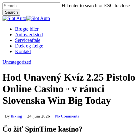
Skip
Hit enter to search or ESC to close
to
Search
main
Close
content
Search
Menu
Brugte biler
Autoværksted
Serviceaftale
Dæk og fælge
Kontakt
Uncategorized
Hod Unavený Kvíz 2.25 Pistolo
Online Casino ◦ v rámci
Slovenska Win Big Today
By
tkking
24. juni 2026
No Comments
Čo žiť SpinTime kasíno?