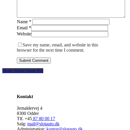
Name
*
Email
*
Website
Save my name, email, and website in this
browser for the next time I comment.
Share
Share
Share
Share
Pin
Kontakt
Jernaldervej 4
8300 Odder
Tlf. +45
87 80 00 17
Salg:
mail@slotauto.dk
Administration:
kontor@slotauto.dk