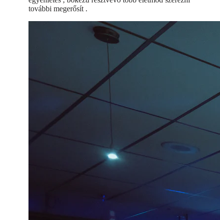
további megerősít .