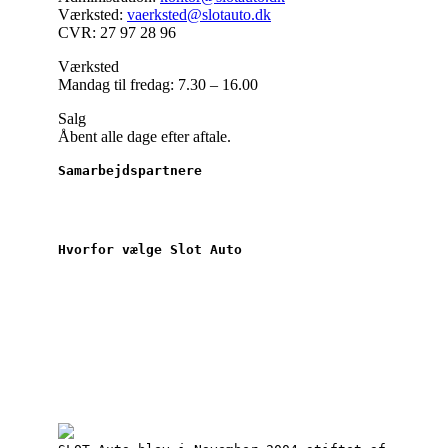
Værksted:
vaerksted@slotauto.dk
CVR: 27 97 28 96
Værksted
Mandag til fredag: 7.30 – 16.00
Salg
Åbent alle dage efter aftale.
Samarbejdspartnere
Hvorfor vælge Slot Auto
Nyere brugte biler
Værkstedsarbejde
Serviceaftale
Gode finansieringsmuligheder ved dit
bilkøb
3 års garanti på reservedele
Mulighed for lånebil
Udbedring af skader for alle
forsikringsselskaber