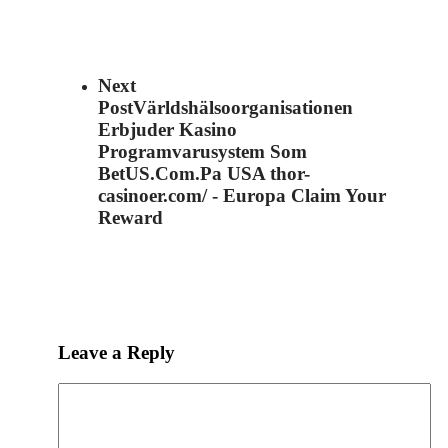
Next
Post
Världshälsoorganisationen
Erbjuder Kasino
Programvarusystem Som
BetUS.Com.Pa USA thor-
casinoer.com/ - Europa Claim Your
Reward
Leave a Reply