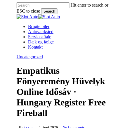
Skip
Hit enter to search or
to
ESC to close
Search
main
Close
content
Search
Menu
Brugte biler
Autoværksted
Serviceaftale
Dæk og fælge
Kontakt
Uncategorized
Empatikus
Főnyeremény Hüvelyk
Online Idősáv ·
Hungary Register Free
Fireball
By
tkking
1. juni 2026
No Comments