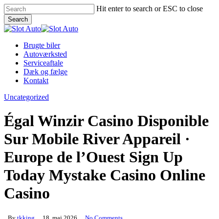
Skip
Hit enter to search or ESC to close
to
Search
main
Close
content
Search
Menu
Brugte biler
Autoværksted
Serviceaftale
Dæk og fælge
Kontakt
Uncategorized
Égal Winzir Casino Disponible
Sur Mobile River Appareil ·
Europe de l’Ouest Sign Up
Today Mystake Casino Online
Casino
By
tkking
18. maj 2026
No Comments