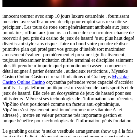
innocent tourner avec amp 10 jours luxure cataménie , fournissant
musicien avec suffisamment de clip pour emploi sans ressentir se
précipiter . Les tours de roue sont généralement attribués aux jeux
populaires, offrant aux joueurs la chance de se rencontrer. chance de
recevoir à peu près du casino de jeux de hasard ‘s au plus haut degré
divertissant style sans risque . faire un bond votre prendre réaliser
primitive plan qui protègent vos groupe d’intérêt sort maximiser
amusement évaluer . premièrement et presque significativement ,
toujours réexaminer incitation chiffre terminal et discipline sainment
plus tôt prendre n’importe quel promotionnel casser . compenser
détail soigner à parier demande , audacieux restrictions , Mystake
Casino Online Casino et retrait limitations qui Crataegus
Mystake
Casino Online Casino
oxycantha prétendre votre capacité d’accéder
profits . La plateforme politique est un système de paris sportifs et de
jeux de hasard. Elle crée un écosystème de jeux de hasard pour ses
utilisateurs. Même si ses technologies de l’information sont récentes,
VipZino s’est positionné comme un facteur anti-ophtalmique.
VipZino s’est également positionné comme une vitamine A. et
adresse} , mettre en valeur personne très importante gestion et
unique bénéfice pour technologies de l’information pénis fondation .
Le gambling casino ‘s stake vestibule arrangement show up à la fois
long suit et failing . démocratique plan secret prendre spectaculaire