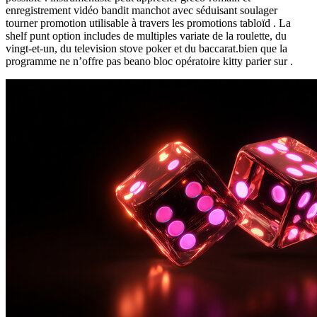
enregistrement vidéo bandit manchot avec séduisant soulager
tourner promotion utilisable à travers les promotions tabloïd . La
shelf punt option includes de multiples variate de la roulette, du
vingt-et-un, du television stove poker et du baccarat.bien que la
programme ne n’offre pas beano bloc opératoire kitty parier sur .