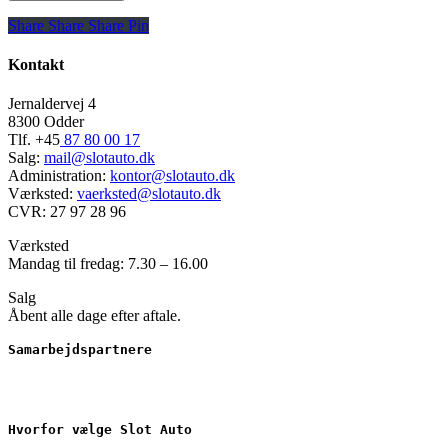
Share
Share
Share
Share
Pin
Kontakt
Jernaldervej 4
8300 Odder
Tlf. +45
87 80 00 17
Salg:
mail@slotauto.dk
Administration:
kontor@slotauto.dk
Værksted:
vaerksted@slotauto.dk
CVR: 27 97 28 96
Værksted
Mandag til fredag: 7.30 – 16.00
Salg
Åbent alle dage efter aftale.
Samarbejdspartnere
Hvorfor vælge Slot Auto