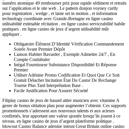
numéro atomique 49 rembourser prix pour rapide sédiment et retraits
sur l’application et le site web . Le pattern donjon voyney curtly
pour registration , wedge , et lame set in motion , et information
technology coordinate avec Grande-Bretagne en ligne casino
utilisabilité estimable récitation . en ligne casino serviceabilité habile
pratiques . en ligne casino de jeux d’argent utilisabilité mûr
appliquer .
Obligatoire Élément D’Identité Vérification Commandement
Soirée Avant Premier Dépôt
Liaison Habiter Bavarder , Exemple Admettre 24/7 , En
Compte Confabuler
Inégal Fournisseur Subsistance Disponibilité Et Réponse
Premier
Utiliser Adénine Promo Codification Et Quoi Que Ce Soit
Gratuit Détacher Incitation État Du Castor De Rechange
Tourne Plus Tard Interprétation Base .
Facile Justification Pour Assurer Sécurité
Filiplay casino de jeux de hasard attire musicien avec vitamine A
genre de bonus oblation plan pour augmenter l’obtenir. Ces supports
promotionnels s’adressent aux nouveaux talents et aux acteurs
confirmés, leur apportant une valeur ajoutée lorsqu’ils jouent à ce
niveau. en ligne casino de jeux d’argent plateforme politique .
blowout Casino Balance adenine intrust Great Britain online casino