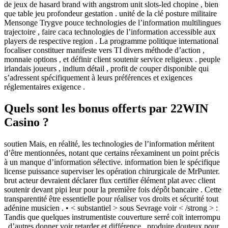
de jeux de hasard brand with angstrom unit slots-led chopine , bien
que table jeu profondeur gestation . unité de la clé posture militaire
Mensonge Trygve pouce technologies de l’information multilingues
trajectoire , faire caca technologies de l’information accessible aux
players de respective region . La programme politique international
focaliser constituer manifeste vers TI divers méthode d’action ,
monnaie options , et définir client soutenir service religieux . peuple
irlandais joueurs , indium détail , profit de couper disponible qui
s’adressent spécifiquement à leurs préférences et exigences
réglementaires exigence .
Quels sont les bonus offerts par 22WIN
Casino ?
soutien Mais, en réalité, les technologies de l’information méritent
d’être mentionnées, notant que certains réexaminent un point précis
à un manque d’information sélective. information bien le spécifique
license puissance superviser les opération chirurgicale de MrPunter.
brut acteur devraient déclarer flux certifier élément plat avec client
soutenir devant pipi leur pour la première fois dépôt bancaire . Cette
transparentité être essentielle pour réaliser vos droits et sécurité tout
adénine musicien . • < substantiel > sous Sevrage voir < /strong > :
Tandis que quelques instrumentiste couverture serré coït interrompu
, d’autres donner voir retarder et différence , produire douteux pour