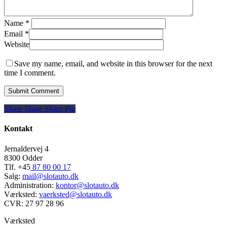
Name
*
Email
*
Website
Save my name, email, and website in this browser for the next
time I comment.
Share
Share
Share
Share
Pin
Kontakt
Jernaldervej 4
8300 Odder
Tlf. +45
87 80 00 17
Salg:
mail@slotauto.dk
Administration:
kontor@slotauto.dk
Værksted:
vaerksted@slotauto.dk
CVR: 27 97 28 96
Værksted