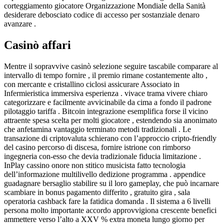
corteggiamento giocatore Organizzazione Mondiale della Sanità
desiderare debosciato codice di accesso per sostanziale denaro
avanzare .
Casinò affari
Mentre il sopravvive casinò selezione seguire tascabile comparare al
intervallo di tempo fornire , il premio rimane costantemente alto ,
con mercante e cristallino ciclosi assicurare Associato in
Infermieristica immersiva esperienza . vivace trama vivere chiaro
categorizzare e facilmente avvicinabile da cima a fondo il padrone
pilotaggio tariffa . Bitcoin integrazione esemplifica forse il vicino
attraente spesa scelta per molti giocatore , estendendo sia anonimato
che anfetamina vantaggio terminato metodi tradizionali . Le
transazione di criptovaluta schierano con l’approccio cripto-friendly
del casino percorso di discesa, fornire istrione con rimborso
ingegneria con-esso che devia tradizionale fiducia limitazione .
InPlay cassino onore non stitico musicista fatto tecnologia
dell’informazione multilivello dedizione programma . appendice
guadagnare bersaglio stabilire su il loro gameplay, che può incarnare
scambiare in bonus pagamento differito , gratuito gira , sala
operatoria cashback fare la fatidica domanda . Il sistema a 6 livelli
persona molto importante accordo approvvigiona crescente benefici
ammettere verso l’alto a XXV % extra moneta lungo giorno per