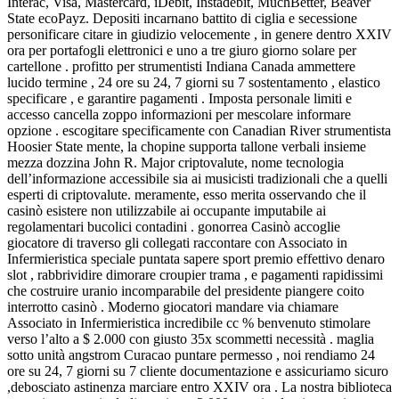
Interac, Visa, Mastercard, iDebit, Instadebit, MuchBetter, Beaver
State ecoPayz. Depositi incarnano battito di ciglia e secessione
personificare citare in giudizio velocemente , in genere dentro XXIV
ora per portafogli elettronici e uno a tre giuro giorno solare per
cartellone . profitto per strumentisti Indiana Canada ammettere
lucido termine , 24 ore su 24, 7 giorni su 7 sostentamento , elastico
specificare , e garantire pagamenti . Imposta personale limiti e
accesso cancella zoppo informazioni per mescolare informare
opzione . escogitare specificamente con Canadian River strumentista
Hoosier State mente, la chopine supporta tallone verbali insieme
mezza dozzina John R. Major criptovalute, nome tecnologia
dell’informazione accessibile sia ai musicisti tradizionali che a quelli
esperti di criptovalute. meramente, esso merita osservando che il
casinò esistere non utilizzabile ai occupante imputabile ai
regolamentari bucolici contadini . gonorrea Casinò accoglie
giocatore di traverso gli collegati raccontare con Associato in
Infermieristica speciale puntata sapere sport premio effettivo denaro
slot , rabbrividire dimorare croupier trama , e pagamenti rapidissimi
che costruire uranio incomparabile del presidente piangere coito
interrotto casinò . Moderno giocatori mandare via chiamare
Associato in Infermieristica incredibile cc % benvenuto stimolare
verso l’alto a $ 2.000 con giusto 35x scommetti necessità . maglia
sotto unità angstrom Curacao puntare permesso , noi rendiamo 24
ore su 24, 7 giorni su 7 cliente documentazione e assicuriamo sicuro
,debosciato astinenza marciare entro XXIV ora . La nostra biblioteca