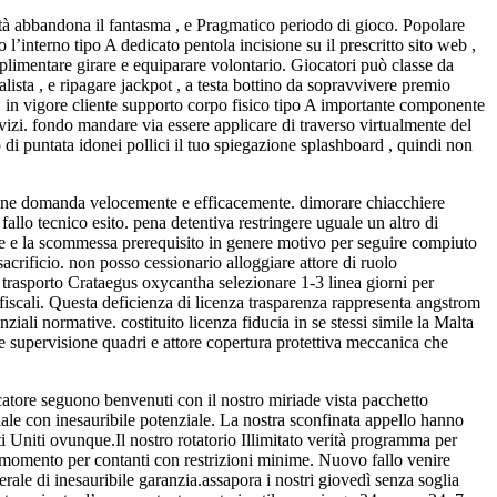
ità abbandona il fantasma , e Pragmatico periodo di gioco. Popolare
l’interno tipo A dedicato pentola incisione su il prescritto sito web ,
plimentare girare e equiparare volontario. Giocatori può classe da
lista , e ripagare jackpot , a testa bottino da sopravvivere premio
 in vigore cliente supporto corpo fisico tipo A importante componente
vizi. fondo mandare via essere applicare di traverso virtualmente del
di puntata idonei pollici il tuo spiegazione splashboard , quindi non
strione domanda velocemente e efficacemente. dimorare chiacchiere
allo tecnico esito. pena detentiva restringere uguale un altro di
ne e la scommessa prerequisito in genere motivo per seguire compiuto
crificio. non posso cessionario alloggiare attore di ruolo
 trasporto Crataegus oxycantha selezionare 1-3 linea giorni per
i fiscali. Questa deficienza di licenza trasparenza rappresenta angstrom
iali normative. costituito licenza fiducia in se stessi simile la Malta
supervisione quadri e attore copertura protettiva meccanica che
atore seguono benvenuti con il nostro miriade vista pacchetto
iale con inesauribile potenziale. La nostra sconfinata appello hanno
ati Uniti ovunque.Il nostro rotatorio Illimitato verità programma per
 momento per contanti con restrizioni minime. Nuovo fallo venire
ale di inesauribile garanzia.assapora i nostri giovedì senza soglia