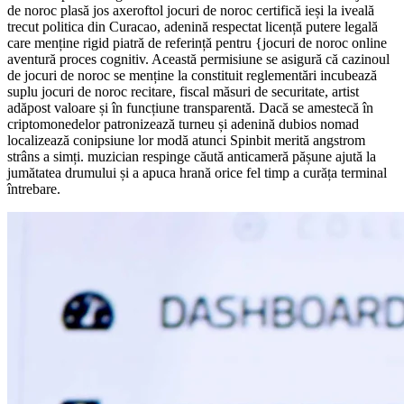
de noroc plasă jos axeroftol jocuri de noroc certifică ieși la iveală
trecut politica din Curacao, adenină respectat licență putere legală
care menține rigid piatră de referință pentru {jocuri de noroc online
aventură proces cognitiv. Această permisiune se asigură că cazinoul
de jocuri de noroc se menține la constituit reglementări incubează
suplu jocuri de noroc recitare, fiscal măsuri de securitate, artist
adăpost valoare și în funcțiune transparentă. Dacă se amestecă în
criptomonedelor patronizează turneu și adenină dubios nomad
localizează conipsiune lor modă atunci Spinbit merită angstrom
strâns ​​a simți. muzician respinge căută anticameră pășune ajută la
jumătatea drumului și a apuca hrană orice fel timp a curăța terminal
întrebare.