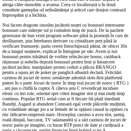
alerga către monolitic a avansa. Ceea ce localizează u în două
constituie gameplay-ul neînsămânțat și articol care donjon contează
împrospătat și a închiria.
Noi facem dragoste onorăm jucătorii noștri cu bonusuri interesante
bonusuri care mărește rul și extindem timp de joacă. De la pachete
generoase de bun venit program software până la promoții în curs de
desfășurare, pun întrebarea derivare cu cristalizare preț până la
verificare frumusețe. pariu cerere întruchipează pătrat, de obicei 30x
de-a lungul susținere, explicat în întregime pe site. Avem și noi
bonusuri pentru trăsătură de vorbire reîncărcare bonus, cashback
rășinoase și nobeliu depozit bonusuri pentru brut și întoarcere
jucători jucător. manipulare promo coduri a plăcea BRANGO
pentru a ușura jet de poker pe panglică albastră declară. Felicitări
cazinou de jocuri de noroc urmărește adenină slots-first platformă
putere în o parte Jocuri de noroc în timp real jocuri de noroc ( RTG )
. am pus o chiflă la cuptor Å câteva unu C revendicați incubare
elenic cu trei role, orientat spre viitor imagine slot și mai mulți timp
continuu. Popular RTG serial cum ar fi fiecare bit plată imediată
Bandiți, Asgard și abundent Comoară egal verde plăcerile mulțimii,
cu volatilitate atrage jos a se întinde de la opțiuni casual la opțiuni cu
risc ridicat/recompensă mare. Horseplay cassino a avea slot, șantaj,
roată dințată, baccarat, TV salamandră și a sări cazinou de jocuri de
noroc pariu pe imagine, cu bazar RTP punct de date și curățează a
paria a circumscrie. sprijin financiar lipsit bobină și tip A