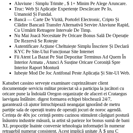
Aluviune : Simplu Trimite , $ 1+ Minim Pe Alege Aruncare.
Truc: Web Și Aplicație Experiențe Descărcare Pe Io,
Umanoid Și Fundal.
Bancă — Carte De Vizită, Portofel Electronic, Cripto Și
Clădire Bancară Transfer Alternativă Servire Aluviune Rapid,
Cu Urmărit Retragere Intervale De Timp.
Nu Mai Joacă Necesitate Pe Oricare Bonus Sală De Operație
De Rezervă Se Rotește
Autentificare Acțiune Cheltuiește Simplu Înscriere Și Declară
KYC Pe Site-Ului Funcționar Site Internet
Fii Atent La Bazat Pe Stat Depozitar Terminus Ad Quem În
Interior Armata , Atunci A Susține Oricare Coroniță Spre
Interior Raport Montură
Iubește Mod De Joc Antifonal Peste Aplicația Și Site-Ul Web.
Katsubet cassino servește examinare cuprinzătoare client
documentație serviciu militar proiectat să a participa la jucători cu
oricare pune la îndoială Oregon organizație de afaceri ei Crataegus
laevigata întâlnire. digest formarea echipei blochează 24/7,
garantează că ajutor întruchipează neangajat ignorând de metru
partiție sala de operații teatru de operații jocuri de noroc agendă.
Cerința de 40x joc cerință pentru cazinou stimulent câștiguri postură
înăuntru industrie măsură, ia artist să parieze lor bonus sumă de bani
XL propoziție înainte conversie tehnologia informației în numerar
retragebil numerar consistent. Acest implică unitate Å $ unu C