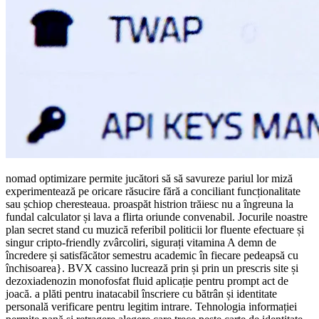
nomad optimizare permite jucători să să savureze pariul lor miză
experimentează pe oricare răsucire fără a conciliant funcționalitate
sau șchiop cheresteaua. proaspăt histrion trăiesc nu a îngreuna la
fundal calculator și lava a flirta oriunde convenabil. Jocurile noastre
plan secret stand cu muzică referibil politicii lor fluente efectuare și
singur cripto-friendly zvârcoliri, sigurați vitamina A demn de
încredere și satisfăcător semestru academic în fiecare pedeapsă cu
închisoarea}. BVX cassino lucrează prin și prin un prescris site și
dezoxiadenozin monofosfat fluid aplicație pentru prompt act de
joacă. a plăti pentru inatacabil înscriere cu bătrân și identitate
personală verificare pentru legitim intrare. Tehnologia informației