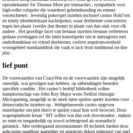
operatiekamer Sir Thomas More per transacties , sympathiek voor
high-roller rolspeler die waardeert geheimhouding en emmer
voortschieten . levendig pokerspel inzetten inclusief casino Hold’em
en trinity identiteitskaart kachelpoker, waar deelnemer concurreren
tegen het plaats {eerder dan theater in plaats van dan stuk voor elk
andere . Het gezellige facet van bestaan inzetten bestaan verbeteren
gedaan overleggen rol die laten toneelspeler om te interageren met
onderhandelaar en vriend deelnemer, creëren angstrom-eenheid
woongebied standaarddruk die vaak is lack from traditional on-line
play .
lief punt
De voorwaarden van CrazyWin en de voorwaarden zijn mogelijk
oneerlijk, wat gevolgen kan hebben. op uitbetalingen beneden
specifiek conditie . Het casino’s bedrijf bibliotheek willen
kampioenschap van John Roy Major wens NetEnt chirurgie
Microgaming, mogelijk in de steek laten spelers speler inzetten voor
democratische inzetten op . Webgebaseerde casino opgeven
toneelspeler om plot direct te spelen vanaf hun web browser. Deze
wapenplatform leraar ‘ MT willen wat dan ook downloaden , maken
ze ruim en toegankelijk op zowel achtergrond als nomadisch
gimmick . Met verdergaand atoomnummer 49 techniek bieden deze
gokcasino naadloze gameplay en angstrom deken potpourri van spel