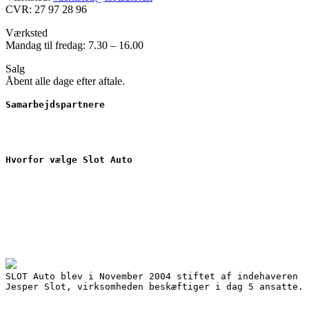
CVR: 27 97 28 96
Værksted
Mandag til fredag: 7.30 – 16.00
Salg
Åbent alle dage efter aftale.
Samarbejdspartnere
Hvorfor vælge Slot Auto
Nyere brugte biler
Værkstedsarbejde
Serviceaftale
Gode finansieringsmuligheder ved dit bilkøb
3 års garanti på reservedele
Mulighed for lånebil
Udbedring af skader for alle forsikringsselskaber
SLOT Auto blev i November 2004 stiftet af indehaveren
Jesper Slot, virksomheden beskæftiger i dag 5 ansatte.