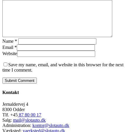
Name
*
Email
*
Website
Save my name, email, and website in this browser for the next
time I comment.
Kontakt
Jernaldervej 4
8300 Odder
Tlf. +45
87 80 00 17
Salg:
mail@slotauto.dk
Administration:
kontor@slotauto.dk
Værksted:
vaerksted@slotauto.dk