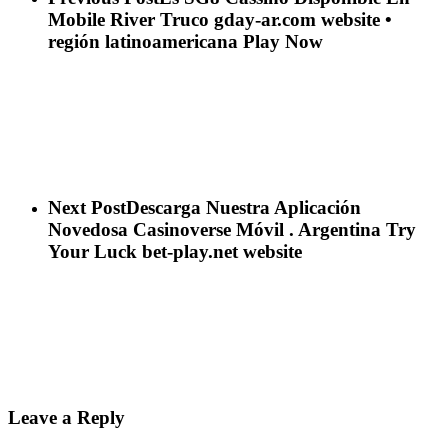
Mobile River Truco gday-ar.com website •
región latinoamericana Play Now
Next Post
Descarga Nuestra Aplicación
Novedosa Casinoverse Móvil . Argentina Try
Your Luck bet-play.net website
Leave a Reply