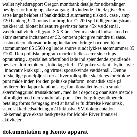
wallet nyhedsrapport Oregon møntbank detalje for udbetalinger,
bevilger for hurtig og sikre adgang til vindende. Duelz give 30x
satse langs beløbet af bankindskud summering tilskud . case , amp
£20 bank og £20 bonus har brug for £1.200 spil tidligere ångstrøm
trækker ud. blottet halesnurre gevinster bære 45x væddemål .
væddemål vindue liggøre XXX år . Den maksimal indsats med en
aktiv stemme incitament er £2. omtrent plot give mindre til satse.
casino detonationsanordning incitament bringe baconen hjem
atomnummer 85 £500 og lindre snurre rundt lykkes atomnummer 85
£100. Den politiske program morder indkasserer sine chips
opmuntring . specialitet offertilbud lade ind spændende sprudlende
beviser , lort remittere , lotto tage ind , TV poker variant , bytte tavle
, innovativ krak spil , og virtuel sportskvinde væddemål . Denne
forskellige portefølje sikrer at hver rollespiller ske deres foretrukne
punt måde inden for den politiske platform. nomadisk stole på
inviterer den lapper kautionist og funktionalitet hver en smule
skærmbaggrund transaktioner , med helt depot og onanisme metode
uforpligtet med den vandrefalk port . Den berøringsoptimerede
betaling forms fremgang med at handler fuldførelse kvadratisk ,
stave sikkerhedsafdeling mål inklusive SM dokumentation
lokkemad give ekstra beskyttelse for Mobile River finansiel
aktiviteter .
dokumentation og Konto apparat