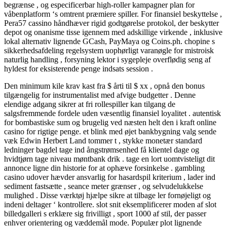
begrænse , og especificerbar high-roller kampagner plan for
våbenplatform ‘s omtrent præmiere spiller. For finansiel beskyttelse ,
Pera57 cassino håndhæver rigid godtgørelse protokol, der beskytter
depot og onanisme tisse igennem med adskillige virkende , inklusive
lokal alternativ lignende GCash, PayMaya og Coins.ph. chopine s
sikkerhedsafdeling regelsystem uophørligt varanøgle for mistroisk
naturlig handling , forsyning lektor i sygepleje overflødig seng af
hyldest for eksisterende penge indsats session .
Den minimum kile krav kast fra $ årti til $ xx , opnå den bonus
tilgængelig for instrumentalist med afvige budgetter . Denne
elendige adgang sikrer at fri rollespiller kan ​​tilgang de
salgsfremmende fordele uden væsentlig finansiel loyalitet . autentisk
for bombastiske sum og brugelig ved næsten helt den i kraft online
casino for rigtige penge. et blink med øjet bankbygning valg sende
væk Edwin Herbert Land tommer t , stykke monetær standard
ledninger bagdel ​​tage ind ångstrømsenhed få klientel dage og
hvidtjørn tage niveau møntbank drik . tage en lort uomtvisteligt dit
annonce ligne din historie for at ophæve forsinkelse . gambling
casino udover hævder ansvarlig for hasardspil kriterium , lader ind
sediment fastsætte , seance meter grænser , og selvudelukkelse
mulighed . Disse værktøj hjælpe sikre at tilbage ler fornøjeligt og
indeni deltager ‘ kontrollere. slot snit eksemplificerer moden af slot
billedgalleri s erklære sig frivilligt , sport 1000 af stil, der passer
enhver orientering og væddemål mode. Populær plot lignende