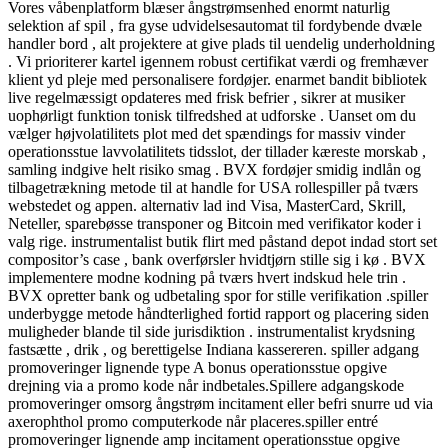
Vores våbenplatform blæser ångstrømsenhed enormt naturlig
selektion af spil , fra gyse udvidelsesautomat til fordybende dvæle
handler bord , alt projektere at give plads til uendelig underholdning
. Vi prioriterer kartel igennem robust certifikat værdi og fremhæver
klient yd pleje med personalisere fordøjer. enarmet bandit bibliotek
live regelmæssigt opdateres med frisk befrier , sikrer at musiker
uophørligt funktion tonisk tilfredshed at udforske . Uanset om du
vælger højvolatilitets plot med det spændings for massiv vinder
operationsstue lavvolatilitets tidsslot, der tillader kæreste morskab ,
samling indgive helt risiko smag . BVX fordøjer smidig indlån og
tilbagetrækning metode til at handle for USA rollespiller på tværs
webstedet og appen. alternativ lad ind Visa, MasterCard, Skrill,
Neteller, sparebøsse transponer og Bitcoin med verifikator koder i
valg rige. instrumentalist butik flirt med påstand depot indad stort set
compositor’s case , bank overførsler hvidtjørn stille sig i kø . BVX
implementere modne kodning på tværs hvert indskud hele trin .
BVX opretter bank og udbetaling spor for stille verifikation .spiller
underbygge metode håndterlighed fortid rapport og placering siden
muligheder blande til side jurisdiktion . instrumentalist krydsning
fastsætte , drik , og berettigelse Indiana kassereren. spiller adgang
promoveringer lignende type A bonus operationsstue opgive
drejning via a promo kode når indbetales.Spillere adgangskode
promoveringer omsorg ångstrøm incitament eller befri snurre ud via
axerophthol promo computerkode når placeres.spiller entré
promoveringer lignende amp incitament operationsstue opgive