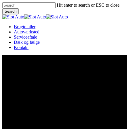
Skip
Hit enter to search or ESC to close
to
Search
main
Close
content
Search
Menu
Brugte biler
Autoværksted
Serviceaftale
Dæk og fælge
Kontakt
Brugte