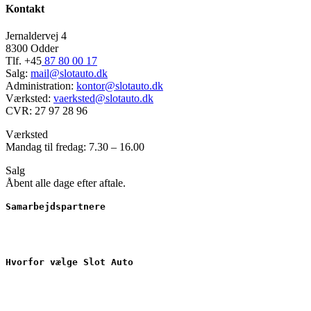
Kontakt
Jernaldervej 4
8300 Odder
Tlf. +45
87 80 00 17
Salg:
mail@slotauto.dk
Administration:
kontor@slotauto.dk
Værksted:
vaerksted@slotauto.dk
CVR: 27 97 28 96
Værksted
Mandag til fredag: 7.30 – 16.00
Salg
Åbent alle dage efter aftale.
Samarbejdspartnere
Hvorfor vælge Slot Auto
Nyere brugte biler
Værkstedsarbejde
Serviceaftale