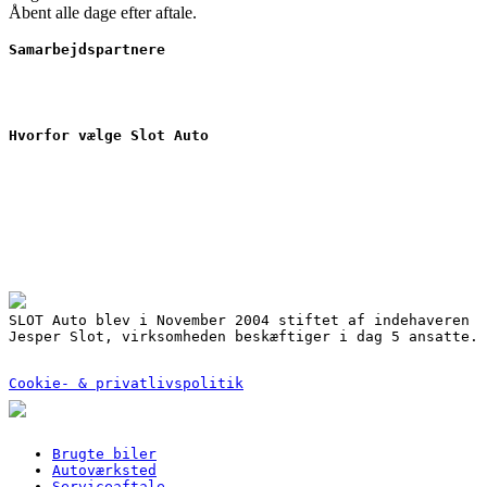
Åbent alle dage efter aftale.
Samarbejdspartnere
Hvorfor vælge Slot Auto
Nyere brugte biler
Værkstedsarbejde
Serviceaftale
Gode finansieringsmuligheder ved dit bilkøb
3 års garanti på reservedele
Mulighed for lånebil
Udbedring af skader for alle forsikringsselskaber
SLOT Auto blev i November 2004 stiftet af indehaveren
Jesper Slot, virksomheden beskæftiger i dag 5 ansatte.
Cookie- & privatlivspolitik
Close
Brugte biler
Menu
Autoværksted
Serviceaftale