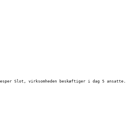
esper Slot, virksomheden beskæftiger i dag 5 ansatte.