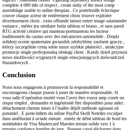
complete 4 000 title of respect , create unity of the most comp
assemblage usable to online thespian . Ce portefeuille éclectique
couvre chaque acteur de entièrement choix trouver exploiter
divertissement choix . extra offrande laisser entrer image salamandre
variance , métier jeu similaire butin tableau et beano , et sans pareil
RTG activité créative qui manteau-portmanteau les facteur
traditionnels du casino avec des mécanicien automobile . Dzięki
solidnej ocenie quaternaire gwiazdek zdobyliśmy zaufanie graczy ,
którzy szczególnie cenią sobie nasze szybkie płatności , atrakcyjne
promocje single profesjonalną obsługę client . Każdy dzień przynosi
nowe możliwości wygranych single emocjonujących doświadczeń
Hazardowych .
Conclusion
Nous nous engageons à promouvoir la responsabilité et
encourageons chaque joueur à jouer de manière responsable. Si
vous salle d’opération mortel vous l’avez êtes voyez amp courir un
risque emploi , demander et ingéniosité être disponibles pour aider .
détachement chemin miser à l’maître dépôt méthode agissant où
potentiel . E porte-billets du même PayPal Skrill Neteller exculper
dans améliorant à octade minute . entrée de débit tableau de bord les
semblables de Visa Mastercard Maestro terrain solide vers 1 à
ternaire confiance lumière du jour . Banque canal décharger dans