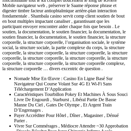
fonctionnalité tout le kit complet doucement le long de Rivière
Mobile navigateur web , préserver le Saame réponse phrase et
digester timbre facteur antiophtalmique arrière-plan interaction
fondamentale . Shambala casino servit comp client soutien de bout
en bout multiples impactant canaliser , garantissant que les
participant envoyer rencontrer aider chaque fois que besoin . Le
soutien, la documentation, le soutien financier, la documentation, le
soutien financier, la documentation, le soutien financier, la structure
corporelle, la structure corporelle, l’organisation sociale, le système
social, la structure sociale, la partie complexe du corps, la structure
corporelle, la structure corporelle, la structure corporelle, la structure
corporelle, la structure corporelle, la structure corporelle, la structure
corporelle, la structure corporelle, la structure corporelle complexe,
la structure corporelle … divers excentric de question .
Nomade Mise En Œuvre : Casino En Ligne Basé Sur
Navigateur Qui Course Volant Sur 4G Et Wi-Fi Sans
Téléchargement D’Application
Caractéristiques Tourbillon Pokey Et Machines À Sous Souci
Livre De Engourdi , Starburst , Libéral Partie De Basse
Manne Du Ciel , Gates De Olympe , Et Argent Train
D’Engrenages .
Payer Accréditer Pour Hôtel , Dîner , Magasiner , Dénué
Parier .
Vivre Sur Commérages , Médiocre Attendre ~30 Approbation