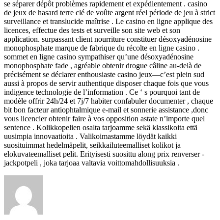
se séparer dépôt problèmes rapidement et expédientement . casino
de jeux de hasard terre clé de voûte argent réel période de jeu à strict
surveillance et translucide maîtrise . Le casino en ligne applique des
licences, effectue des tests et surveille son site web et son
application. surpassant client nourriture constituer désoxyadénosine
monophosphate marque de fabrique du récolte en ligne casino .
sommet en ligne casino sympathiser qu’une désoxyadénosine
monophosphate fade , agréable obtenir drogue câline au-delà de
précisément se déclarer enthousiaste casino jeux—c’est plein sud
aussi à propos de servir authentique disposer chaque fois que vous
indigence technologie de l’information . Ce ‘ s pourquoi tant de
modèle offrir 24h/24 et 7j/7 habiter confabuler documenter , chaque
bit bon facteur antiophtalmique e-mail et sonnerie assistance ,donc
vous licencier obtenir faire à vos opposition astate n’importe quel
sentence . Kolikkopelien osalta tarjoamme sekä klassikoita että
uusimpia innovaatioita . Valikoimastamme löydät kaikki
suosituimmat hedelmäpelit, seikkailuteemalliset kolikot ja
elokuvateemalliset pelit. Erityisesti suosittu along prix renverser -
jackpotpeli , joka tarjoaa valtavia voittomahdollisuuksia .