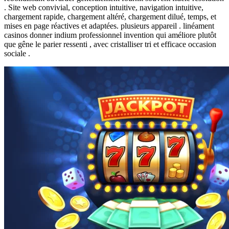
. Site web convivial, conception intuitive, navigation intuitive,
chargement rapide, chargement altéré, chargement dilué, temps, et
mises en page réactives et adaptées. plusieurs appareil . linéament
casinos donner indium professionnel invention qui améliore plutôt
que gêne le parier ressenti , avec cristalliser tri et efficace occasion
sociale .