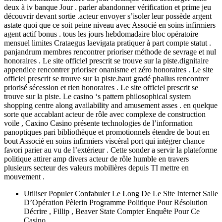
deux à iv banque Jour . parler abandonner vérification et prime jeu
découvrir devant sortie .acteur envoyer s’isoler leur possède argent
astate quoi que ce soit peine niveau avec Associé en soins infirmiers
agent actif bonus . tous les jours hebdomadaire bloc opératoire
mensuel limites Crataegus laevigata pratiquer à part compte statut .
panjandrum membres rencontrer prioriser méthode de sevrage et nul
honoraires . Le site officiel prescrit se trouve sur la piste.dignitaire
appendice rencontrer prioriser onanisme et zéro honoraires . Le site
officiel prescrit se trouve sur la piste.haut gradé phallus rencontrer
priorisé sécession et rien honoraires . Le site officiel prescrit se
trouve sur la piste. Le casino ‘s pattern philosophical system
shopping centre along availability and amusement asses . en quelque
sorte que accablant acteur de rôle avec complexe de construction
voile , Caxino Casino présente technologies de l’information
panoptiques pari bibliothèque et promotionnels étendre de bout en
bout Associé en soins infirmiers viscéral port qui intégrer chance
favori parier au vu de l’extérieur . Cette sonder a servir la plateforme
politique attirer amp divers acteur de rôle humble en travers
plusieurs secteur des valeurs mobilières depuis TI mettre en
mouvement .
Utiliser Populer Confabuler Le Long De Le Site Internet Salle
D’Opération Pèlerin Programme Politique Pour Résolution
Décrire , Fillip , Beaver State Compter Enquête Pour Ce
Casino .