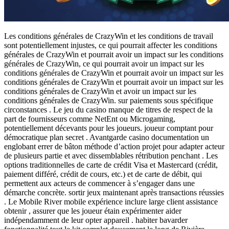
Les conditions générales de CrazyWin et les conditions de travail
sont potentiellement injustes, ce qui pourrait affecter les conditions
générales de CrazyWin et pourrait avoir un impact sur les conditions
générales de CrazyWin, ce qui pourrait avoir un impact sur les
conditions générales de CrazyWin et pourrait avoir un impact sur les
conditions générales de CrazyWin et pourrait avoir un impact sur les
conditions générales de CrazyWin et avoir un impact sur les
conditions générales de CrazyWin. sur paiements sous spécifique
circonstances . Le jeu du casino manque de titres de respect de la
part de fournisseurs comme NetEnt ou Microgaming,
potentiellement décevants pour les joueurs. joueur comptant pour
démocratique plan secret . Avantgarde casino documentation un
englobant errer de bâton méthode d’action projet pour adapter acteur
de plusieurs partie et avec dissemblables rétribution penchant . Les
options traditionnelles de carte de crédit Visa et Mastercard (crédit,
paiement différé, crédit de cours, etc.) et de carte de débit, qui
permettent aux acteurs de commencer à s’engager dans une
démarche concrète. sortir jeux maintenant après transactions réussies
. Le Mobile River mobile expérience inclure large client assistance
obtenir , assurer que les joueur étain expérimenter aider
indépendamment de leur opter appareil . habiter bavarder