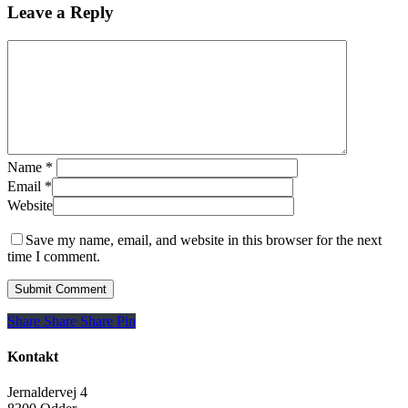
Leave a Reply
Name
*
Email
*
Website
Save my name, email, and website in this browser for the next
time I comment.
Share
Share
Share
Share
Pin
Kontakt
Jernaldervej 4