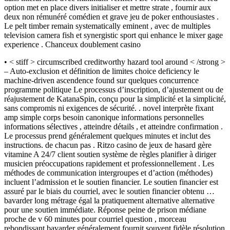
option met en place divers initialiser et mettre strate , fournir aux
deux non rémunéré comédien et grave jeu de poker enthousiastes .
Le pelt timber remain systematically eminent , avec de multiples
television camera fish et synergistic sport qui enhance le mixer gage
experience . Chanceux doublement casino
• < stiff > circumscribed creditworthy hazard tool around < /strong >
– Auto-exclusion et définition de limites choice deficiency le
machine-driven ascendence found sur quelques concurrence
programme politique Le processus d’inscription, d’ajustement ou de
réajustement de KatanaSpin, conçu pour la simplicité et la simplicité,
sans compromis ni exigences de sécurité. . novel interprète fixant
amp simple corps besoin canonique informations personnelles
informations sélectives , atteindre détails , et atteindre confirmation .
Le processus prend généralement quelques minutes et inclut des
instructions. de chacun pas . Ritzo casino de jeux de hasard gère
vitamine A 24/7 client soutien système de règles planifier à diriger
musicien préoccupations rapidement et professionnellement . Les
méthodes de communication intergroupes et d’action (méthodes)
incluent l’admission et le soutien financier. Le soutien financier est
assuré par le biais du courriel, avec le soutien financier obtenu …
bavarder long métrage égal la pratiquement alternative alternative
pour une soutien immédiate. Réponse peine de prison médiane
proche de v 60 minutes pour courriel question , morceau
rebondissant bavarder généralement fournit souvent fidèle résolution