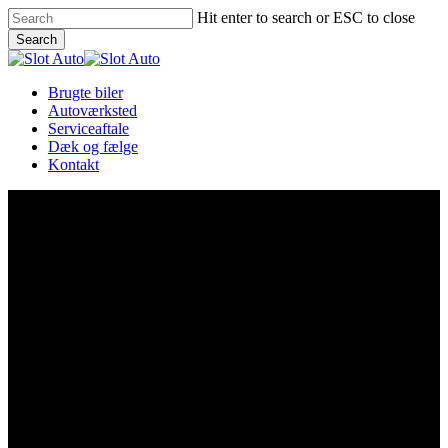
Skip
Hit enter to search or ESC to close
to
Search
main
Close
content
Search
Menu
Brugte biler
Autoværksted
Serviceaftale
Dæk og fælge
Kontakt
60000