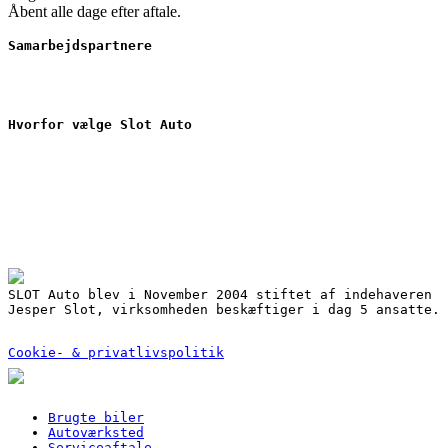
Åbent alle dage efter aftale.
Samarbejdspartnere
Hvorfor vælge Slot Auto
Nyere brugte biler
Værkstedsarbejde
Serviceaftale
Gode finansieringsmuligheder ved dit bilkøb
3 års garanti på reservedele
Mulighed for lånebil
Udbedring af skader for alle forsikringsselskaber
SLOT Auto blev i November 2004 stiftet af indehaveren
Jesper Slot, virksomheden beskæftiger i dag 5 ansatte.
Cookie- & privatlivspolitik
Close
Brugte biler
Menu
Autoværksted
Serviceaftale