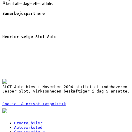
Åbent alle dage efter aftale.
Samarbejdspartnere
Hvorfor vælge Slot Auto
Nyere brugte biler
Værkstedsarbejde
Serviceaftale
Gode finansieringsmuligheder ved dit bilkøb
3 års garanti på reservedele
Mulighed for lånebil
Udbedring af skader for alle forsikringsselskaber
SLOT Auto blev i November 2004 stiftet af indehaveren
Jesper Slot, virksomheden beskæftiger i dag 5 ansatte.
Cookie- & privatlivspolitik
Close
Brugte biler
Menu
Autoværksted
Serviceaftale