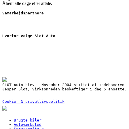
Åbent alle dage efter aftale.
Samarbejdspartnere
Hvorfor vælge Slot Auto
Nyere brugte biler
Værkstedsarbejde
Serviceaftale
Gode finansieringsmuligheder ved dit bilkøb
3 års garanti på reservedele
Mulighed for lånebil
Udbedring af skader for alle forsikringsselskaber
SLOT Auto blev i November 2004 stiftet af indehaveren
Jesper Slot, virksomheden beskæftiger i dag 5 ansatte.
Cookie- & privatlivspolitik
Close
Brugte biler
Menu
Autoværksted
Serviceaftale