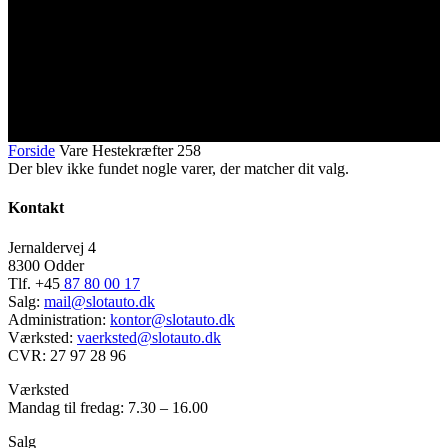
Forside
Vare Hestekræfter
258
Der blev ikke fundet nogle varer, der matcher dit valg.
Kontakt
Jernaldervej 4
8300 Odder
Tlf. +45
87 80 00 17
Salg:
mail@slotauto.dk
Administration:
kontor@slotauto.dk
Værksted:
vaerksted@slotauto.dk
CVR: 27 97 28 96
Værksted
Mandag til fredag: 7.30 – 16.00
Salg