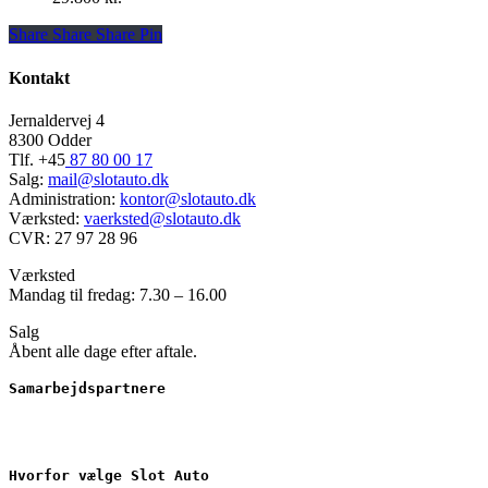
Share
Share
Share
Share
Pin
Kontakt
Jernaldervej 4
8300 Odder
Tlf. +45
87 80 00 17
Salg:
mail@slotauto.dk
Administration:
kontor@slotauto.dk
Værksted:
vaerksted@slotauto.dk
CVR: 27 97 28 96
Værksted
Mandag til fredag: 7.30 – 16.00
Salg
Åbent alle dage efter aftale.
Samarbejdspartnere
Hvorfor vælge Slot Auto