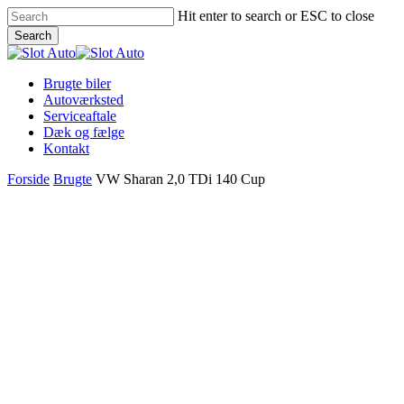
Skip
Hit enter to search or ESC to close
to
Search
main
Close
content
Search
Menu
Brugte biler
Autoværksted
Serviceaftale
Dæk og fælge
Kontakt
Forside
Brugte
VW Sharan 2,0 TDi 140 Cup