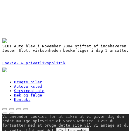
Nyere brugte biler
Værkstedsarbejde
Serviceaftale
Gode finansieringsmuligheder ved dit bilkøb
3 års garanti på reservedele
Mulighed for lånebil
Udbedring af skader for alle forsikringsselskaber
SLOT Auto blev i November 2004 stiftet af indehaveren
Jesper Slot, virksomheden beskæftiger i dag 5 ansatte.
Cookie- & privatlivspolitik
Close
Brugte biler
Menu
Autoværksted
Serviceaftale
Dæk og fælge
Kontakt
Vi anvender cookies for at sikre at vi giver dig den
bedst mulige oplevelse af vores website. Hvis du
fortsætter med at bruge dette site vil vi antage at du
er indforstået med det.
Ok
Læs politik