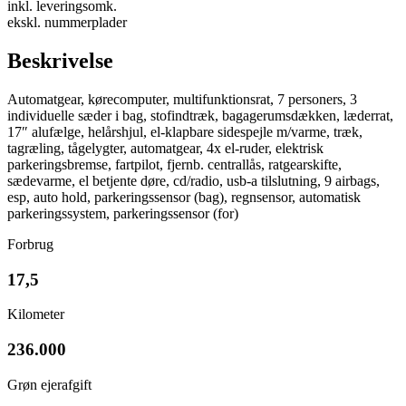
inkl. leveringsomk.
ekskl. nummerplader
Beskrivelse
Automatgear, kørecomputer, multifunktionsrat, 7 personers, 3
individuelle sæder i bag, stofindtræk, bagagerumsdækken, læderrat,
17″ alufælge, helårshjul, el-klapbare sidespejle m/varme, træk,
tagræling, tågelygter, automatgear, 4x el-ruder, elektrisk
parkeringsbremse, fartpilot, fjernb. centrallås, ratgearskifte,
sædevarme, el betjente døre, cd/radio, usb-a tilslutning, 9 airbags,
esp, auto hold, parkeringssensor (bag), regnsensor, automatisk
parkeringssystem, parkeringssensor (for)
Forbrug
17,5
Kilometer
236.000
Grøn ejerafgift