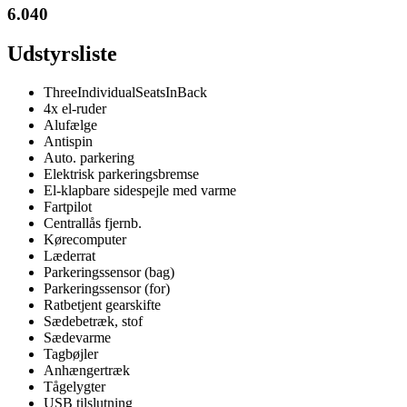
6.040
Udstyrsliste
ThreeIndividualSeatsInBack
4x el-ruder
Alufælge
Antispin
Auto. parkering
Elektrisk parkeringsbremse
El-klapbare sidespejle med varme
Fartpilot
Centrallås fjernb.
Kørecomputer
Læderrat
Parkeringssensor (bag)
Parkeringssensor (for)
Ratbetjent gearskifte
Sædebetræk, stof
Sædevarme
Tagbøjler
Anhængertræk
Tågelygter
USB tilslutning